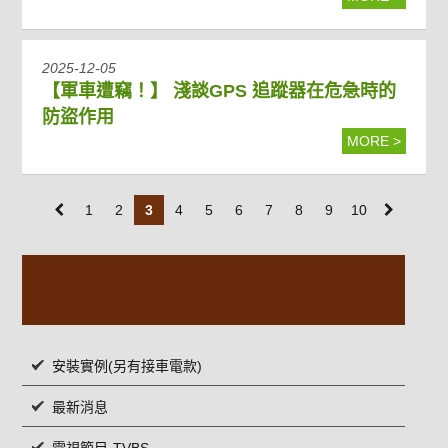
2025-12-05
【軍車遭竊！】 淺談GPS 追蹤器在危急時的
防盜作用
MORE >
1
2
3
4
5
6
7
8
9
10
安裝實例(另有接車電款)
最新消息