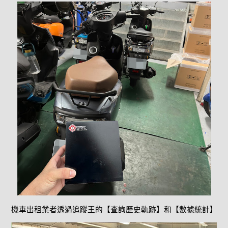
機車出租業者透過追蹤王的【查詢歷史軌跡】和【數據統計】功