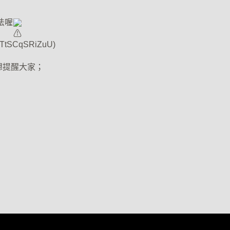
法喔
v=TtSCqSRiZuU
)
想提醒大家；