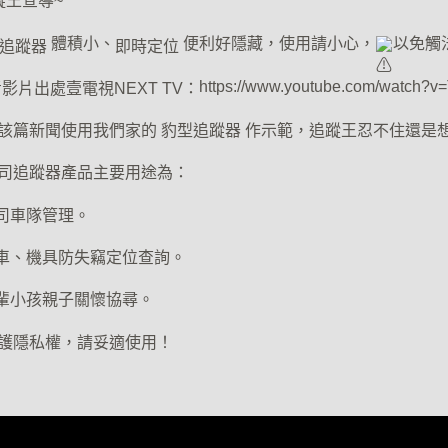
蹤王宣導~
 體積小、
 便利好隱藏，使用請小心，
以免觸
S追蹤器
即時定位
https://www.youtube.com/watch?
考影片出處壹電視NEXT TV：
該篇新聞使用我們家的 
豹型追蹤器
 作示範，追蹤王忍不住還是
司追蹤器產品主要用途為：
公司車隊管理。
愛車、機具防失竊定位查詢。
長輩小孩親子關懷協尋。
護隱私權，請妥適使用！