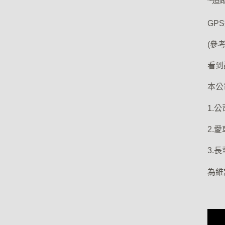
~追
GP
(參
看到
本公
1.
2.
3.
為維