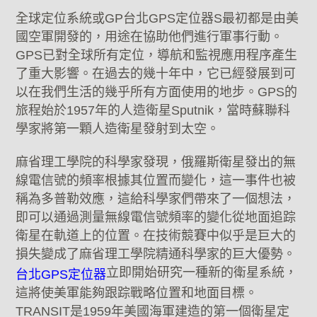
全球定位系統或GP台北GPS定位器S最初都是由美
國空軍開發的，用途在協助他們進行軍事行動。
GPS已對全球所有定位，導航和監視應用程序產生
了重大影響。在過去的幾十年中，它已經發展到可
以在我們生活的幾乎所有方面使用的地步。GPS的
旅程始於1957年的人造衛星Sputnik，當時蘇聯科
學家將第一顆人造衛星發射到太空。
麻省理工學院的科學家發現，俄羅斯衛星發出的無
線電信號的頻率根據其位置而變化，這一事件也被
稱為多普勒效應，這給科學家們帶來了一個想法，
即可以通過測量無線電信號頻率的變化從地面追踪
衛星在軌道上的位置。在技術競賽中似乎是巨大的
損失變成了麻省理工學院精通科學家的巨大優勢。
立即開始研究一種新的衛星系統，
台北GPS定位器
這將使美軍能夠跟踪戰略位置和地面目標。
TRANSIT是1959年美國海軍建造的第一個衛星定